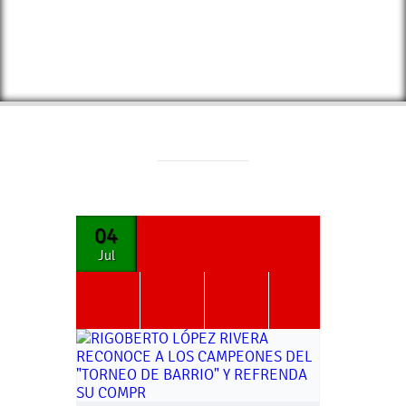
04
Jul