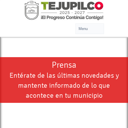
Prensa
Entérate de las últimas novedades y
mantente informado de lo que
acontece en tu municipio